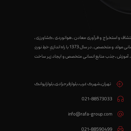
کتشاف و استخراج و فرآوری معادن ، هوانوردی ،کشاورزی ،
بازرگانی می باشد. گروه رافا با هدف کارآفرینی و ایجاد اشتغال،مشارکت در رشد و تعالی صنعت کشور و آموزش و پروش سرمایه های انسانی مولد و متخصص ، در سال 1373 با راه اندازیِ خطِ نوردِ
ن ، آموزش ،جذب منابع انسانی متخصص و ایجاد زیر ساخت
تهران،شهرک غرب،بلوارفرحزادی،بلوارایوانک
021-88573033
info@rafa-group.com
021-88590499