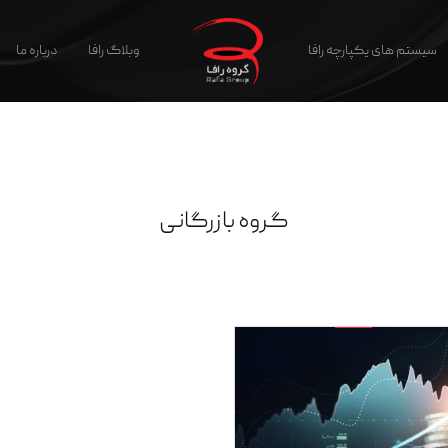
سیستم های یکپارچه رافا
وبلاگ رافا
درباره ما
گروه بازرگانی