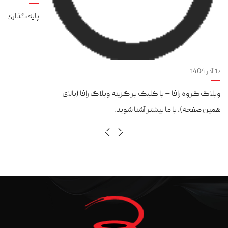
پایه گذاری گروه راف
17 آذر 1404
وبلاگ گروه رافا – با کلیک بر گزینه وبلاگ رافا (بالای
همین صفحه)، با ما بیشتر آشنا شوید.