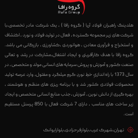
هلدینگ راهبران فولاد آریا ( گروه رافا ) ، یک شرکت مادر تخصصی،با
شرکت های زیر مجموعه گسترده ، فعال در تولید فولاد و نورد ، اکتشاف
و استخراج و فرآوری معادن ، هوانوردی ،کشاورزی ، بازرگانی می باشد.
گروه رافا با هدف کارآفرینی و ایجاد اشتغال،مشارکت در رشد و تعالی
صنعت کشور و آموزش و پروش سرمایه های انسانی مولد و متخصص ، در
سال 1373 با راه اندازیِ خطِ نوردِ گرمِ میلگرد و مفتول، وارد عرصه تولید
محصولات فولادی کشور شد و با برنامه ریزی های منظم و هوشمند ،
بهره گیری از دانش نوین ، آموزش ،جذب منابع انسانی متخصص و ایجاد
زیر ساخت های مناسب ، دارای 7 شرکت فعال با 850 پرسنل مستقیم
است.
تهران،شهرک غرب،بلوارفرحزادی،بلوارایوانک