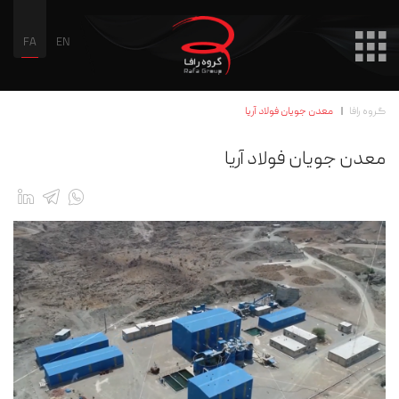
FA
EN
گروه رافا
معدن جویان فولاد آریا
معدن جویان فولاد آریا