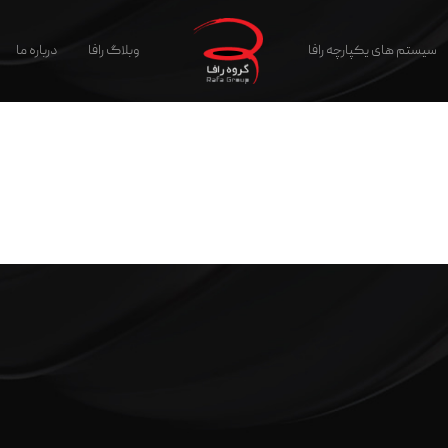
سیستم های یکپارچه رافا
وبلاگ رافا
درباره ما