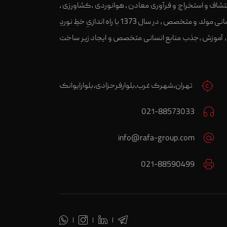
کتشاف و استخراج و فرآوری معادن ، هوانوردی ،کشاورزی ،
بازرگانی می باشد. گروه رافا با هدف کارآفرینی و ایجاد اشتغال،مشارکت در رشد و تعالی صنعت کشور و آموزش و پروش سرمایه های انسانی مولد و متخصص ، در سال 1373 با راه اندازیِ خطِ نوردِ
ن ، آموزش ،جذب منابع انسانی متخصص و ایجاد زیر ساخت
تهران،شهرک غرب،بلوارفرحزادی،بلوارایوانک
021-88573033
info@rafa-group.com
021-88590499