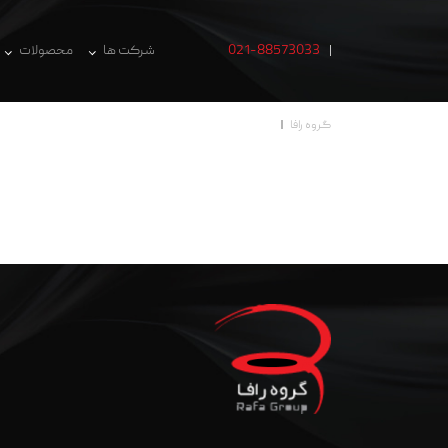
021-88573033
شرکت ها
محصولات
گروه رافا