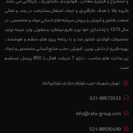
و استخراج و فرآوری معادن ، هوانوردی ،کشاورزی ، بازرگانی می باشد.
گروه رافا با هدف کارآفرینی و ایجاد اشتغال،مشارکت در رشد و تعالی
صنعت کشور و آموزش و پروش سرمایه های انسانی مولد و متخصص ، در
سال 1373 با راه اندازیِ خطِ نوردِ گرمِ میلگرد و مفتول، وارد عرصه تولید
محصولات فولادی کشور شد و با برنامه ریزی های منظم و هوشمند ،
بهره گیری از دانش نوین ، آموزش ،جذب منابع انسانی متخصص و ایجاد
زیر ساخت های مناسب ، دارای 7 شرکت فعال با 850 پرسنل مستقیم
است.
تهران،شهرک غرب،بلوارفرحزادی،بلوارایوانک
021-88573033
info@rafa-group.com
021-88590499