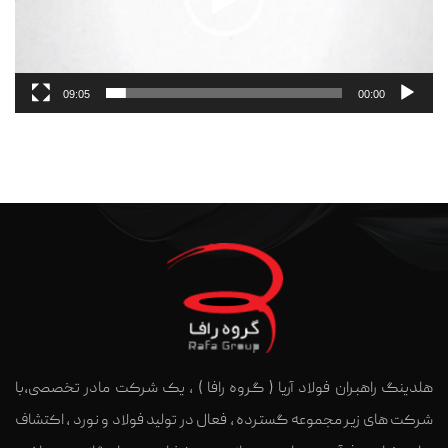
09:05
00:00
هلدینگ راهبران فولاد آریا ( گروه رافا ) ، یک شرکت مادر تخصصی،با
شرکت های زیر مجموعه گسترده ، فعال در تولید فولاد و نورد ، اکتشاف